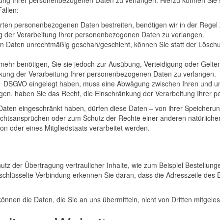
tung Ihrer personenbezogenen Daten zu verlangen. Hierzu können Sie s
ällen:
erten personenbezogenen Daten bestreiten, benötigen wir in der Regel 
g der Verarbeitung Ihrer personenbezogenen Daten zu verlangen.
 Daten unrechtmäßig geschah/geschieht, können Sie statt der Lösch
mehr benötigen, Sie sie jedoch zur Ausübung, Verteidigung oder Gel
änkung der Verarbeitung Ihrer personenbezogenen Daten zu verlangen.
. 1 DSGVO eingelegt haben, muss eine Abwägung zwischen Ihren und 
egen, haben Sie das Recht, die Einschränkung der Verarbeitung Ihrer
ten eingeschränkt haben, dürfen diese Daten – von ihrer Speicherung
htsansprüchen oder zum Schutz der Rechte einer anderen natürlichen
on oder eines Mitgliedstaats verarbeitet werden.
tz der Übertragung vertraulicher Inhalte, wie zum Beispiel Bestellunge
chlüsselte Verbindung erkennen Sie daran, dass die Adresszeile des Bro
können die Daten, die Sie an uns übermitteln, nicht von Dritten mitgel