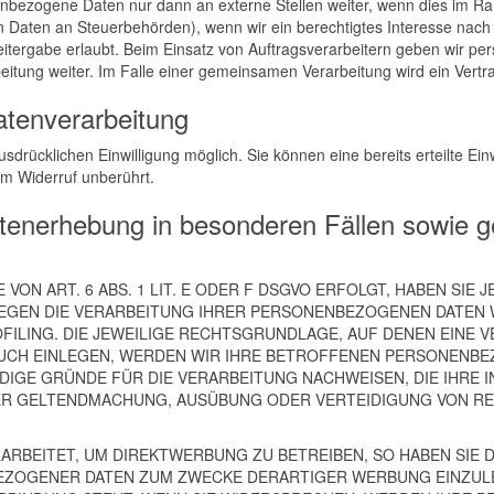
enbezogene Daten nur dann an externe Stellen weiter, wenn dies im Rahm
von Daten an Steuerbehörden), wenn wir ein berechtigtes Interesse nach
itergabe erlaubt. Beim Einsatz von Auftragsverarbeitern geben wir 
beitung weiter. Im Falle einer gemeinsamen Verarbeitung wird ein Ver
Datenverarbeitung
sdrücklichen Einwilligung möglich. Sie können eine bereits erteilte Ein
om Widerruf unberührt.
tenerhebung in besonderen Fällen sowie g
N ART. 6 ABS. 1 LIT. E ODER F DSGVO ERFOLGT, HABEN SIE J
EGEN DIE VERARBEITUNG IHRER PERSONENBEZOGENEN DATEN W
FILING. DIE JEWEILIGE RECHTSGRUNDLAGE, AUF DENEN EINE 
CH EINLEGEN, WERDEN WIR IHRE BETROFFENEN PERSONENBEZ
IGE GRÜNDE FÜR DIE VERARBEITUNG NACHWEISEN, DIE IHRE I
ER GELTENDMACHUNG, AUSÜBUNG ODER VERTEIDIGUNG VON RE
BEITET, UM DIREKTWERBUNG ZU BETREIBEN, SO HABEN SIE D
ZOGENER DATEN ZUM ZWECKE DERARTIGER WERBUNG EINZULEGE