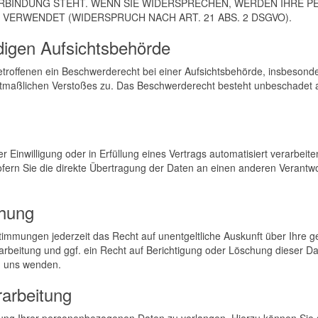
ERBINDUNG STEHT. WENN SIE WIDERSPRECHEN, WERDEN IHRE
ERWENDET (WIDERSPRUCH NACH ART. 21 ABS. 2 DSGVO).
digen Aufsichts­behörde
roffenen ein Beschwerderecht bei einer Aufsichtsbehörde, insbesonde
mutmaßlichen Verstoßes zu. Das Beschwerderecht besteht unbeschadet an
r Einwilligung oder in Erfüllung eines Vertrags automatisiert verarbeite
rn Sie die direkte Übertragung der Daten an einen anderen Verantwortl
chung
immungen jederzeit das Recht auf unentgeltliche Auskunft über Ihre
beitung und ggf. ein Recht auf Berichtigung oder Löschung dieser D
n uns wenden.
rarbeitung