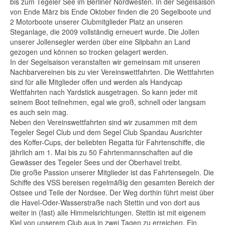
bis zum Tegeler See im Berliner Nordwesten. In der Segelsaison
von Ende März bis Ende Oktober finden die 20 Segelboote und
2 Motorboote unserer Clubmitglieder Platz an unseren
Steganlage, die 2009 vollständig erneuert wurde. Die Jollen
unserer Jollensegler werden über eine Slipbahn an Land
gezogen und können so trocken gelagert werden.
In der Segelsaison veranstalten wir gemeinsam mit unseren
Nachbarvereinen bis zu vier Vereinswettfahrten. Die Wettfahrten
sind für alle Mitglieder offen und werden als Handycap
Wettfahrten nach Yardstick ausgetragen. So kann jeder mit
seinem Boot teilnehmen, egal wie groß, schnell oder langsam
es auch sein mag.
Neben den Vereinswettfahrten sind wir zusammen mit dem
Tegeler Segel Club und dem Segel Club Spandau Ausrichter
des Koffer-Cups, der beliebten Regatta für Fahrtenschiffe, die
jährlich am 1. Mai bis zu 50 Fahrtenmannschaften auf die
Gewässer des Tegeler Sees und der Oberhavel treibt.
Die große Passion unserer Mitglieder ist das Fahrtensegeln. Die
Schiffe des VSS bereisen regelmäßig den gesamten Bereich der
Ostsee und Teile der Nordsee. Der Weg dorthin führt meist über
die Havel-Oder-Wasserstraße nach Stettin und von dort aus
weiter in (fast) alle Himmelsrichtungen. Stettin ist mit eigenem
Kiel von unserem Club aus in zwei Tagen zu erreichen. Ein