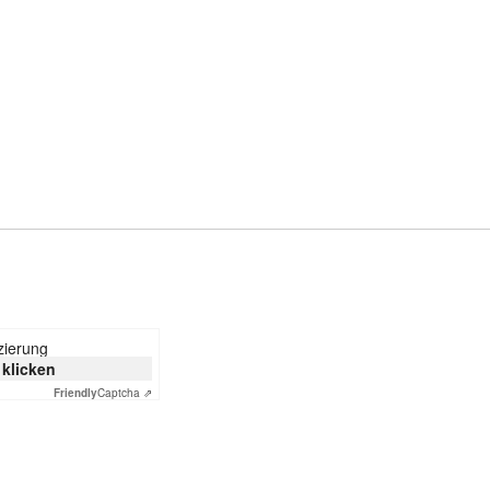
izierung
 klicken
Friendly
Captcha ⇗